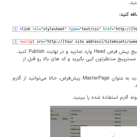
1
<
link 
rel
=
"stylesheet"
type
=
"text/css"
href
=
"http://[Y
1
<script 
src
=
"http://[Your site address]/SiteAssets/swe
.کنید Publish وارد نمایید و در نهایت Head نکته: پیشنهاد می شود دو مسترپیج پیش فرض
مسترپیج مدنظرتون کپی بگیرید و کد های بالا رو قبل از
پس از انتخاب MasterPage جدید به عنوان MasterPage پیش‌فرض، حالا می‌توانید از آلارم
.
نه آلارم استفاده شده را ببینید.