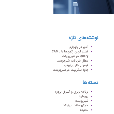
نوشته‌های تازه
آلارم در پاورفرم
فیلتر کردن رکوردها با CAML
Query در شیرپوینت
سطل بازیافت شیرپوینت
فرمول های پاورفرم
جاوا اسکریپت در شیرپوینت
دسته‌ها
برنامه ریزی و کنترل پروژه
پریماورا
شیرپوینت
مایکروسافت پراجکت
متفرقه