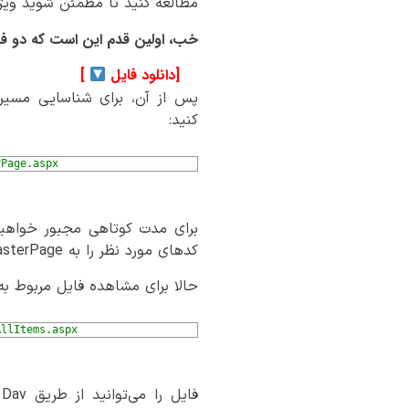
مطالعه کنید تا مطمئن شوید ویژگی
خب، اولین قدم این است که دو ف
[دانلود فایل
]
پس از آن، برای شناسایی مسی
کنید:
rPage.aspx
کدهای مورد نظر را به MasterPage جدید اضافه کنیم.
حالا برای مشاهده فایل مربوط به MasterPage، به مسیر زیر بروی
AllItems.aspx