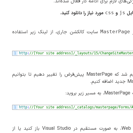
‌های لازم برای ادامه کار فعال شده‌اند.
ایل
و
مورد نیاز را دانلود کنید.
css
js
ر
سایت کالکشن جاری، از لینک زیر استفاده
MasterPage
1
http
:
//[Your site address]/_layouts/15/ChangeSiteMaste
برای مدت کوتاهی مجبور خواهیم شد که MasterPage پیش‌فرض را تغییر دهیم تا بتوانیم
د:
1
http
:
//[Your site address]/_catalogs/masterpage/Forms/
فایل را می‌توانید از طریق Web Dav، به صورت مستقیم در Visual Studio باز کنید یا از