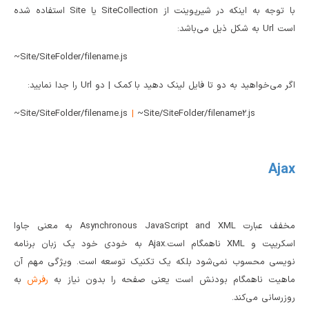
با توجه به اینکه در شیرپوینت از SiteCollection یا Site استفاده شده
است Url به شکل ذیل می‌باشد:
Site/SiteFolder/filename.js~
اگر می‌خواهید به دو تا فایل لینک دهید با کمک | دو Url را جدا نمایید:
|
Site/SiteFolder/filename.js
~Site/SiteFolder/filename2.js~
Ajax
مخفف عبارت Asynchronous JavaScript and XML به معنی جاوا
اسکریپت و XML ناهمگام است.Ajax به خودی خود یک زبان برنامه
نویسی محسوب نمی‌شود بلکه یک تکنیک توسعه است. ویژگی مهم آن
ماهیت ناهمگام بودنش است یعنی صفحه را بدون نیاز به
رفرش
به
روزرسانی می‌کند.